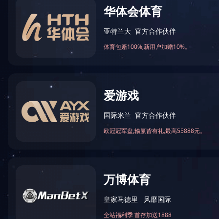
产品展示
铁路公
PRODUCTS
智能立体车库系列
钢结构工程系列
机械加工产品系列
铁路公路附属配套产品系列