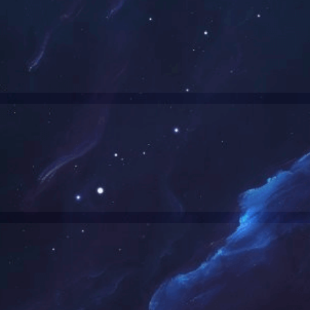
路附属配套产品系列
铁路预埋件
墩顶吊栏
查看详细
查看详细
安博网页版
上一页
1
下