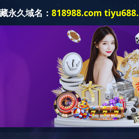
产品展示
工程案列
产品优势