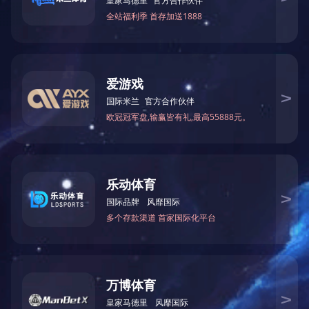
企业概况
新闻中心
产品展示
工程案列
产品优势
合作加
盟
服务支持
安博(中国)
扫一扫，关注我们
扫一扫，手机访问
COPYRIGHT © HNYUANRUI.COM ALL RIGHTS RESERVED.
安博网页版
版
权所有
湘ICP备16017744号